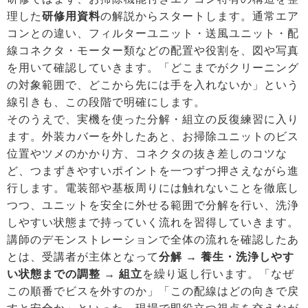
理した
研修用資料
の解説からスタートします。通常エア
コンとの違い、フィルターユニット・送風ユニット・配
線コネクタ・モーター類などの配置や役割を、図や写真
を用いて確認していきます。「どこまでがクリーニング
の対象範囲で、どこから先には手を入れないか」という
線引きも、この段階で明確にします。
そのうえで、実機を使った分解・組立の反復練習に入り
ます。外装カバーを外したあと、お掃除ユニットのビス
位置やツメのかかり方、コネクタの抜き差しのコツな
ど、つまずきやすいポイントを一つずつ押さえながら進
行します。電装部や基板周りには触れないことを徹底し
つつ、ユニットを安全に外せる範囲で分解を行い、洗浄
しやすい状態まで持っていく流れを習得していきます。
講師のデモンストレーションで全体の流れを確認したあ
とは、受講者が主体となって
分解 → 養生・洗浄しやす
い状態までの調整 → 組立
を繰り返し行います。「なぜ
この順番でビスを外すのか」「この配線はどの向きで戻