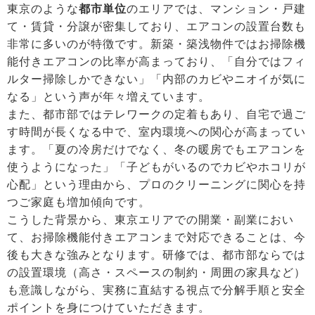
東京のような
都市単位
のエリアでは、マンション・戸建
て・賃貸・分譲が密集しており、エアコンの設置台数も
非常に多いのが特徴です。新築・築浅物件ではお掃除機
能付きエアコンの比率が高まっており、「自分ではフィ
ルター掃除しかできない」「内部のカビやニオイが気に
なる」という声が年々増えています。
また、都市部ではテレワークの定着もあり、自宅で過ご
す時間が長くなる中で、室内環境への関心が高まってい
ます。「夏の冷房だけでなく、冬の暖房でもエアコンを
使うようになった」「子どもがいるのでカビやホコリが
心配」という理由から、プロのクリーニングに関心を持
つご家庭も増加傾向です。
こうした背景から、東京エリアでの開業・副業におい
て、お掃除機能付きエアコンまで対応できることは、今
後も大きな強みとなります。研修では、都市部ならでは
の設置環境（高さ・スペースの制約・周囲の家具など）
も意識しながら、実務に直結する視点で分解手順と安全
ポイントを身につけていただきます。