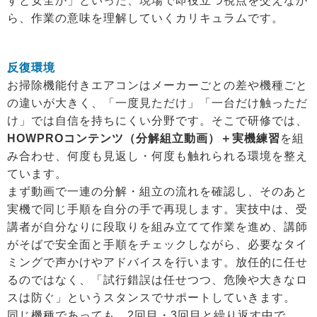
すと安全か」といった、現場で即役立つ視点を交えなが
ら、作業の意味を理解していくカリキュラムです。
反復環境
お掃除機能付きエアコンはメーカーごとの差や機種ごと
の違いが大きく、「一度見ただけ」「一台だけ触っただ
け」では自信を持ちにくい分野です。そこで研修では、
HOWPROコンテンツ（分解組立動画）＋実機練習
を組
み合わせ、何度も見返し・何度も触れられる環境を整え
ています。
まず動画で一連の分解・組立の流れを確認し、そのあと
実機で同じ手順を自分の手で再現します。実技中は、受
講者が自分なりに段取りを組み立てて作業を進め、講師
がそばで安全面と手順をチェックしながら、必要なタイ
ミングで声かけやアドバイスを行います。放任的に任せ
るのではなく、「試行錯誤は任せつつ、危険や大きなロ
スは防ぐ」というスタンスでサポートしていきます。
同じ機種であっても、2回目・3回目と繰り返す中で、