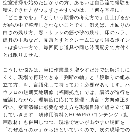
空室清掃を始めたばかりの方、あるいは自己流で経験を
積んできた方がつまずきやすいのは、「何を基準に」
「どこまでを」「どういう順番の考え方で」仕上げるか
が頭の中で整理しきれないことです。例えば、水回りの
白さの残り方、窓・サッシの筋や砂の残り、床のムラ、
建具の手垢など、見落とすとクレームになり得るポイン
トは多い一方で、毎回同じ道具や同じ時間配分で片付く
とは限りません。
こうした悩みは、単に作業量を増やすだけでは解消しに
くく、現場で再現できる「判断の軸」と「段取りの組み
立て方」を、言語化して持っておく必要があります。ハ
ウプロの短期実地研修（福岡拠点）では、講師が進行を
確認しながら、理解度に応じて整理・助言・方向修正を
行い、空室清掃に必要な考え方を現場目線で組み立て直
していきます。研修用資料とHOWPROコンテンツ（動
画教材）も併用しつつ、現場で迷いが出やすい場面を
「なぜ迷うのか」からほどいていくので、次の現場での